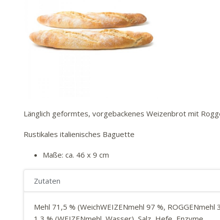
Länglich geformtes, vorgebackenes Weizenbrot mit Rogge
Rustikales italienisches Baguette
Maße: ca. 46 x 9 cm
Zutaten
Mehl 71,5 % (WeichWEIZENmehl 97 %, ROGGENmehl 3 %
1,3 % (WEIZENmehl, Wasser), Salz, Hefe, Enzyme.