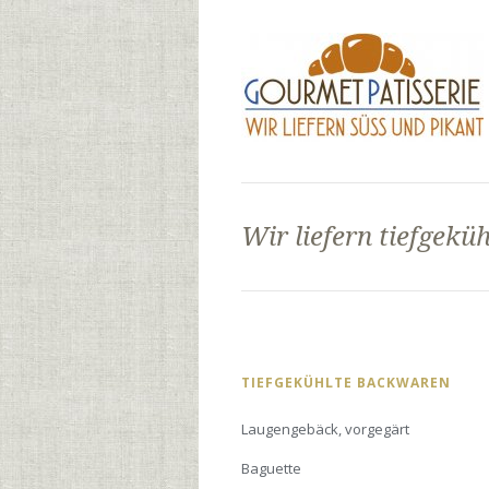
Wir liefern tiefgek
Navigation
TIEFGEKÜHLTE BACKWAREN
überspringen
Laugengebäck, vorgegärt
Baguette