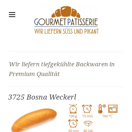
Wir liefern tiefgekühlte Backwaren in
Premium Qualität
3725 Bosna Weckerl
100 g
15 min
160 °C
05 min
40 Stk.